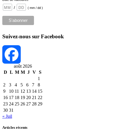
/
( mm / dd )
Suivez-nous sur Facebook
août 2026
D
L
M
M
J
V
S
Facebook
1
2
3
4
5
6
7
8
9
10
11
12
13
14
15
16
17
18
19
20
21
22
23
24
25
26
27
28
29
30
31
« Juil
Articles récents