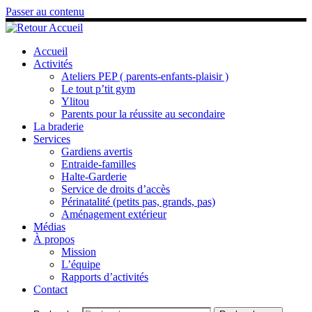
Passer au contenu
Accueil
Activités
Ateliers PEP ( parents-enfants-plaisir )
Le tout p’tit gym
Ylitou
Parents pour la réussite au secondaire
La braderie
Services
Gardiens avertis
Entraide-familles
Halte-Garderie
Service de droits d’accès
Périnatalité (petits pas, grands, pas)
Aménagement extérieur
Médias
À propos
Mission
L’équipe
Rapports d’activités
Contact