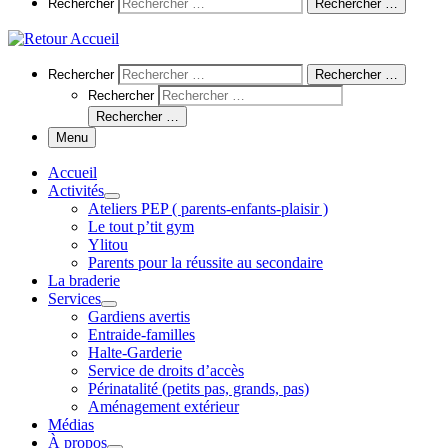
Search
Rechercher
Rechercher …
Search
Rechercher
Rechercher …
Rechercher
Rechercher …
Menu
Accueil
Activités
Ateliers PEP ( parents-enfants-plaisir )
Le tout p’tit gym
Ylitou
Parents pour la réussite au secondaire
La braderie
Services
Gardiens avertis
Entraide-familles
Halte-Garderie
Service de droits d’accès
Périnatalité (petits pas, grands, pas)
Aménagement extérieur
Médias
À propos