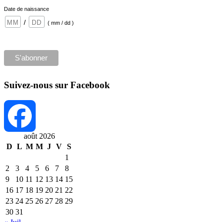
Date de naissance
/
( mm / dd )
Suivez-nous sur Facebook
août 2026
D
L
M
M
J
V
S
Facebook
1
2
3
4
5
6
7
8
9
10
11
12
13
14
15
16
17
18
19
20
21
22
23
24
25
26
27
28
29
30
31