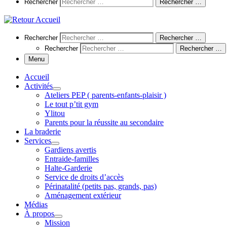
Search
Rechercher
Rechercher …
Search
Rechercher
Rechercher …
Rechercher
Rechercher …
Menu
Accueil
Activités
Ateliers PEP ( parents-enfants-plaisir )
Le tout p’tit gym
Ylitou
Parents pour la réussite au secondaire
La braderie
Services
Gardiens avertis
Entraide-familles
Halte-Garderie
Service de droits d’accès
Périnatalité (petits pas, grands, pas)
Aménagement extérieur
Médias
À propos
Mission