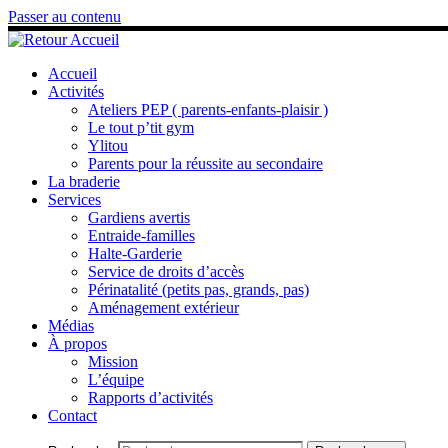
Passer au contenu
Accueil
Activités
Ateliers PEP ( parents-enfants-plaisir )
Le tout p’tit gym
Ylitou
Parents pour la réussite au secondaire
La braderie
Services
Gardiens avertis
Entraide-familles
Halte-Garderie
Service de droits d’accès
Périnatalité (petits pas, grands, pas)
Aménagement extérieur
Médias
À propos
Mission
L’équipe
Rapports d’activités
Contact