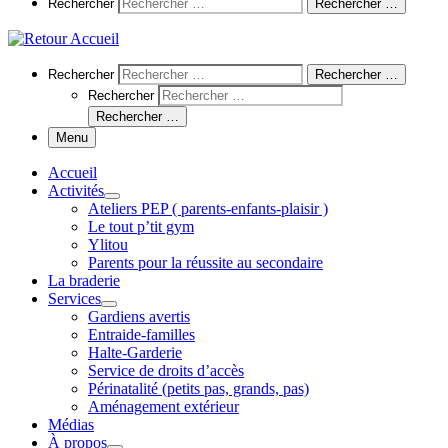
Search
Rechercher
Rechercher …
Search
Rechercher
Rechercher …
Rechercher
Rechercher …
Menu
Accueil
Activités
Ateliers PEP ( parents-enfants-plaisir )
Le tout p’tit gym
Ylitou
Parents pour la réussite au secondaire
La braderie
Services
Gardiens avertis
Entraide-familles
Halte-Garderie
Service de droits d’accès
Périnatalité (petits pas, grands, pas)
Aménagement extérieur
Médias
À propos