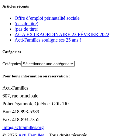
Articles récents
Offre d’emploi périnatalité sociale
(pas de titre)
(pas de titre)
AGA EXTRAORDINAIRE 23 FÉVRIER 2022
Acti-Familles souligne ses 25 ans !
Catégories
Catégories
Pour toute information ou réservation :
Acti-Familles
607, rue principale
Pohénégamook, Québec
G0L 1J0
Bur: 418 893-5389
Fax: 418-893-7355
info@actifamilles.org
© 2026
Acti-Familles
– Tous droits réservés