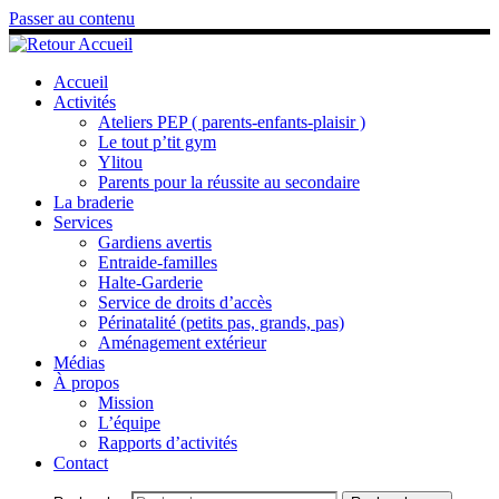
Passer au contenu
Accueil
Activités
Ateliers PEP ( parents-enfants-plaisir )
Le tout p’tit gym
Ylitou
Parents pour la réussite au secondaire
La braderie
Services
Gardiens avertis
Entraide-familles
Halte-Garderie
Service de droits d’accès
Périnatalité (petits pas, grands, pas)
Aménagement extérieur
Médias
À propos
Mission
L’équipe
Rapports d’activités
Contact